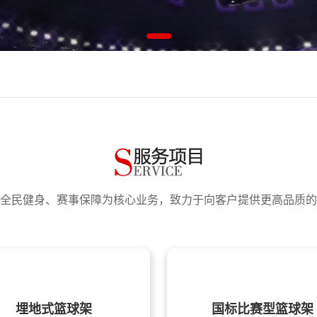
省青少年训练竞赛中心
乐篮球架室外家用地埋款篮球框儿童青少年学校室内篮球架子 地埋升降款篮球
动式单臂篮球架YDJ-2B/11221
 加厚实心篮球框 标准篮球框篮圈
省青少年训练竞赛中心
校家用训练比赛均可）标准室外可升降落地式篮球架-多种配置可选
升降地埋式中小学生篮球架ZXJ-3
乐篮球架室外家用地埋款篮球框儿童青少年学校室内篮球架子 地埋升降款篮球
动式室内篮球架室外款YDJ-2B可定制
动式单臂篮球架YDJ-2B/11221
换篮板更换篮圈篮球场划线
 加厚实心篮球框 标准篮球框篮圈
全民健身、赛事保障为核心业务，致力于向客户提供更高品质的
室内移动户外家用小孩训练WXJ-1
校家用训练比赛均可）标准室外可升降落地式篮球架-多种配置可选
实事全民健身路径器材采购（GLZC2022-J1-990572-JDZB）成交
升降地埋式中小学生篮球架ZXJ-3
设备采购项目中标（成交）结果公告
动式室内篮球架室外款YDJ-2B可定制
定式篮球架 户外训练篮球架厂家
换篮板更换篮圈篮球场划线
体育室、美术室设备采购竞争性谈判公告
室内移动户外家用小孩训练WXJ-1
、李沧区、崂山区、城阳区)中标公告
实事全民健身路径器材采购（GLZC2022-J1-990572-JDZB）成交
埋地式篮球架
国标比赛型篮球架