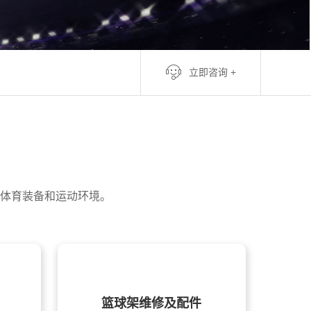
立即咨询 +
架
架
体育装备和运动环境。
结果公告
结果公告
篮球架维修及配件