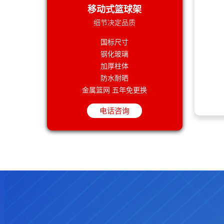
星阳 江门篮球架 户外成人标准移动带轮凹箱
邻水县教育科技和体育局南城学校等学校设施
移动式篮球架
甘南县文体广电和旅游局健身器材采购结果公
星奥体育 户外篮球架 移动式标准篮球架 固
细节决定品质
深圳：“体育+公益”凸显城区温度，龙岗区体
大庆市萨尔图区教育局翔宇未来学校音乐室、
青岛市体育局2022年更新新建项目(市北区
国标尺寸
星阳 江门篮球架 户外成人标准移动带轮凹箱
钢化玻璃
甘南县文体广电和旅游局健身器材采购结果公
加厚柱体
深圳：“体育+公益”凸显城区温度，龙岗区体
防水耐晒
金属篮网 五年免更换
电话咨询