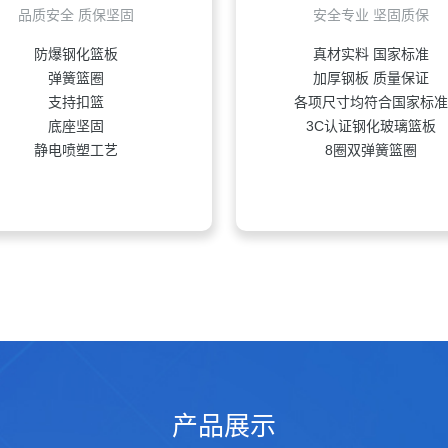
平箱篮球架厂家 操场篮球架 凹箱篮球架
设备采购项目中标（成交）结果公告
品质安全 质保坚固
安全专业 坚固质保
告
定式篮球架 户外训练篮球架厂家
防爆钢化篮板
真材实料 国家标准
育关爱工程火热进行
体育室、美术室设备采购竞争性谈判公告
弹簧篮圈
加厚钢板 质量保证
、李沧区、崂山区、城阳区)中标公告
支持扣篮
各项尺寸均符合国家标
平箱篮球架厂家 操场篮球架 凹箱篮球架
底座坚固
3C认证钢化玻璃篮板
告
静电喷塑工艺
8圈双弹簧篮圈
育关爱工程火热进行
产品展示