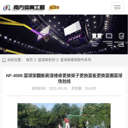
南
方
体
育
官
方
网
站
当前位置：
首页
篮球架系列
篮球架维修配件系列
NF-4008:篮球架翻新刷漆维修更换架子更换篮板更换篮圈篮球
场划线
发布时间：2021-09-25
浏览量：5510次