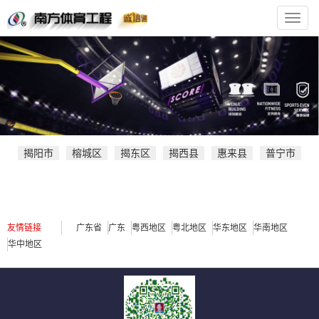
南
方
体
育
官
方
网
站
揭阳市
榕城区
揭东区
揭西县
惠来县
普宁市
友情链接
广东省
广东
粤西地区
粤北地区
华东地区
华南地区
华中地区