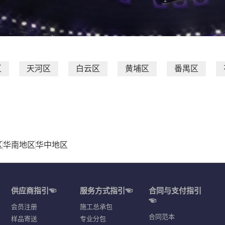
区
天河区
白云区
黄埔区
番禺区
区
华南地区
华中地区
供应商指引☜
服务方式指引☜
合同与支付指引
☜
会员注册
施工总承包
合同范本
样品寄送
专业分包