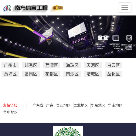
南
方
体
育
官
方
网
站
广州市
越秀区
荔湾区
海珠区
天河区
白云区
黄埔区
番禺区
花都区
南沙区
增城区
丛化区
友情链接
广东省
广东
粤西地区
粤北地区
华东地区
华南地区
华中地区