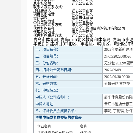
评审专家名单
详见公告正文
总中标金额
详见公告正文
联系人及联系方式：
项目联系人
详见公告正文
项目联系电话
详见公告正文
采购单位
青岛市体育局
采购单位地址
详见公告正文
采购单位联系方式
详见公告正文
代理机构名称
嘉信全过程项目咨询管理有限公司
代理机构地址
详见公告正文
代理机构联系方式
详见公告正文
青岛市体育局, 青岛市市北区教育和体育局, 青岛市李沧
年更新新建项目(市北区、李沧区、崂山区、城阳区)中
一、项目名称：
2022年更新新建
二、项目编号：
ZFCG2022008526
三、分包名称：
无分包 2022年
四、招标公告发布日期:
2022-09-09
五、开标时间:
2022-09-30 09:30
六、采购方式:
分散采购 货物类
七、中标情况：
中标人（公司名称）：
舒华体育股份有限
中标人地址：
晋江市池店仕春工
八、评标委员会成员名单：
李明, 丁锡琪, 孙保
主要中标或者成交标的信息表
企业名称
名称