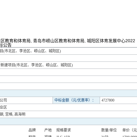
区教育和体育局, 青岛市崂山区教育和体育局, 城阳区体育发展中心2022
标公告
项目(市北区、李沧区、崂山区、城阳区)
更新新建项目(市北区、李沧区、崂山区、城阳区)
公司
中标金额（元/优惠率）：
4727800
业区
钢, 宫格, 高海明
品牌
产地
规格要求
数量/单位
单价（元